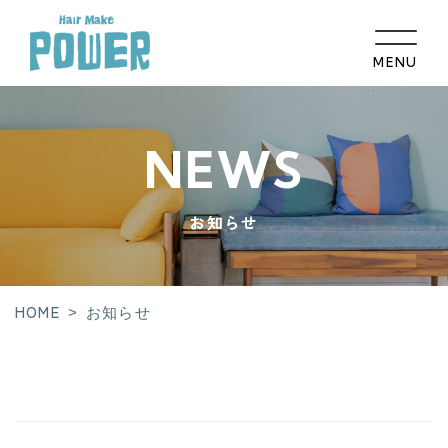
MENU
HOME
NEWS
コンセプト
お知らせ
髪のお悩み相談
メニュー
ギャラリー
HOME
>
お知らせ
取扱い商品
スタッフ紹介
店舗紹介