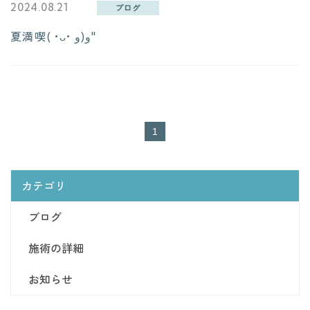
2024.08.21
ブログ
- 運営会社：合同会社StandByU -
夏満喫( •ᴗ• و(و"
お知らせ
1
カテゴリ
ブログ
施術の詳細
お知らせ