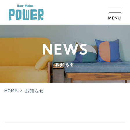
MENU
HOME
NEWS
コンセプト
お知らせ
髪のお悩み相談
メニュー
ギャラリー
HOME
>
お知らせ
取扱い商品
スタッフ紹介
店舗紹介