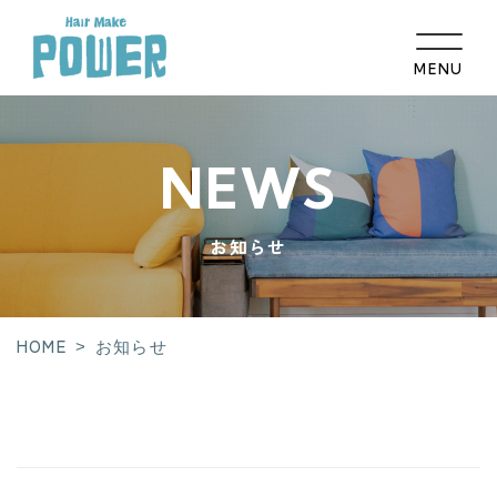
MENU
HOME
NEWS
コンセプト
お知らせ
髪のお悩み相談
メニュー
ギャラリー
HOME
>
お知らせ
取扱い商品
スタッフ紹介
店舗紹介