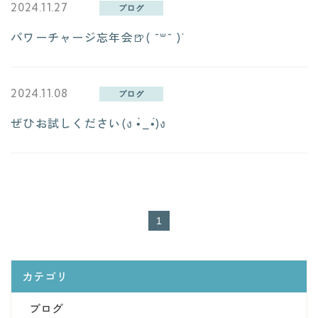
2024.11.27
ブログ
- 運営会社：合同会社StandByU -
パワーチャージ忘年会🍺( ¯꒳​¯ )ᐝ
お知らせ
2024.11.08
ブログ
ぜひお試しください(ง •̀_•́)ง
1
カテゴリ
ブログ