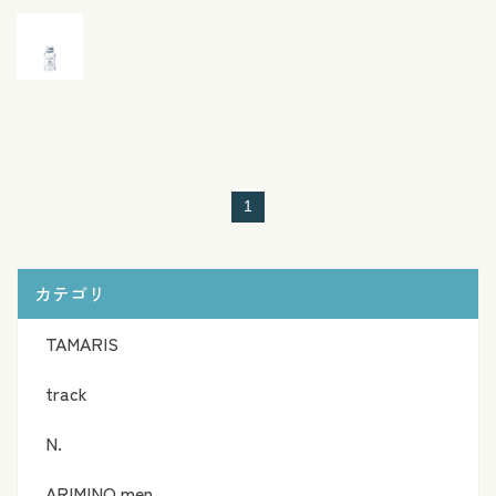
1
カテゴリ
TAMARIS
track
N.
ARIMINO men