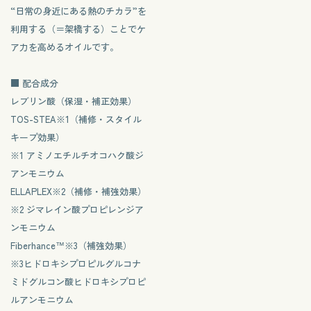
“日常の身近にある熱のチカラ”を
利用する（＝架橋する）ことでケ
ア力を高めるオイルです。
■ 配合成分
レブリン酸（保湿・補正効果）
TOS-STEA※1（補修・スタイル
キープ効果）
※1 アミノエチルチオコハク酸ジ
アンモニウム
ELLAPLEX※2（補修・補強効果）
※2 ジマレイン酸プロピレンジア
ンモニウム
Fiberhance™︎※3（補強効果）
※3ヒドロキシプロピルグルコナ
ミドグルコン酸ヒドロキシプロピ
ルアンモニウム