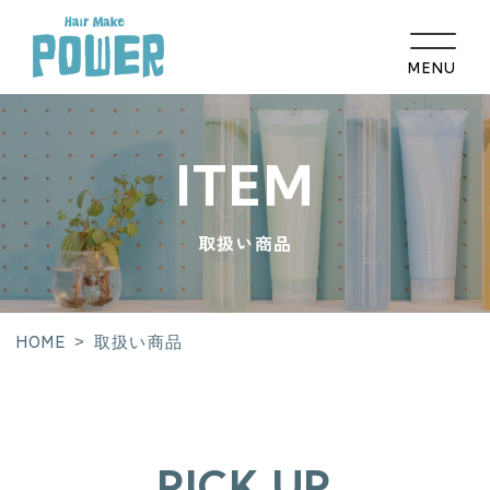
MENU
HOME
ITEM
コンセプト
取扱い商品
髪のお悩み相談
メニュー
ギャラリー
HOME
>
取扱い商品
取扱い商品
スタッフ紹介
PICK UP
店舗紹介