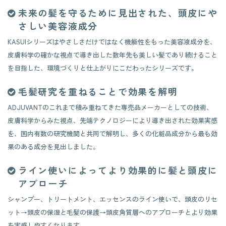
未来の髪を守るために見出された、頭皮にや
さしい美容液成分
KASUIシリーズはやさしさだけではなく機能性をもった美容液成分を、
皮膚科学の確かな視点で導き出した数年先も美しい髪であり続けること
を目指した、環境づくりと仕上がりにこだわったシリーズです。
毛髪研究を重ねることで効果を解明
ADJUVANTのこれまで積み重ねてきた専売品メーカーとしての技術、
皮膚科学からみた視点、先端テクノロジーにより導き出された効果実感
を、国内有数の研究機関と共同で解明し、多くの化粧品成分から最も効
果のある成分を見出しました。
ライン使いによってより効果的に髪と頭皮に
アプローチ
シャンプー、トリートメント、エッセンスのライン使いで、頭皮のリセ
ット→頭皮の保湿と毛髪の保護→頭皮角質層へのアプローチとより効果
を実感しやすくなります。